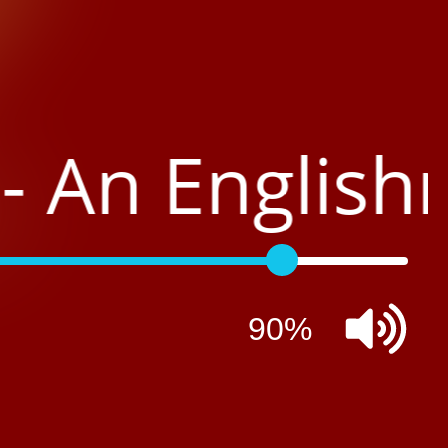
- An Englis
90%